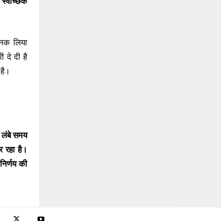
े
स्वैच्छिक
ानक लिया
 दे दी है
 है।
।
लंबे समय
र रहा है।
िर्णय की