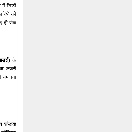
ें डिप्टी
ारियों को
्द ही सेवा
र्ड्स)
के
िए जरूरी
ी संभावना
न संरक्षक