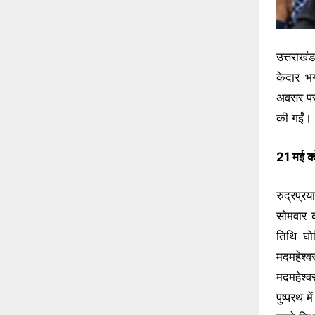
उत्तराखं
केदार भ
अवसर पर 
की गईं।
21 मई को
रुद्रप्र
सोमवार 
तिथि घो
मदमहेश्व
मदमहेश्वर
पुष्परथ 