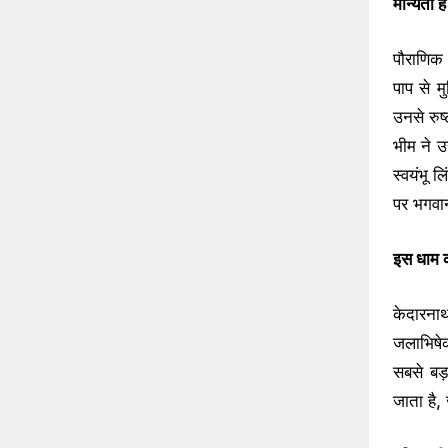
मान्यता ह
पौराणिक 
पाप से म
उनसे रुष
भीम ने उ
स्वयंभू ल
पर भगवान
इस धाम क
केदारनाथ
जलाभिषे
सबसे बड
जाता है, ज