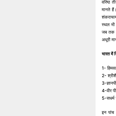
वरिष्ठ त
मानते हैं
शंकराचार
स्थल भी 
जब तक भ
अधूरी मा
भारत में 
1- हिमव
2- श्रीशै
3-ज्ञानप
4-वीर प
5-सधर्म 
इन पांच 