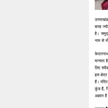
उत्तराख
बारह ज्यो
है। समु
नाम से भ
केदारनाथ
मान्यता 
लिए सदैव
इस क्षेत्
हैं। मंद
कुंड हैं,
अज्ञात है