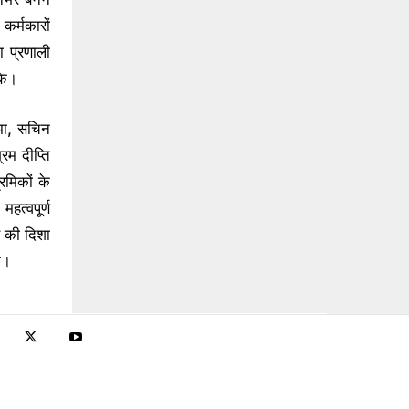
कर्मकारों
ा प्रणाली
के।
 झा, सचिन
रम दीप्ति
मिकों के
हत्वपूर्ण
स की दिशा
गी।